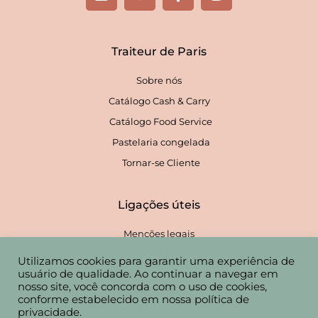
i
o
a
n
n
u
c
s
k
t
e
t
e
u
b
a
Traiteur de Paris
d
b
o
g
i
e
o
r
Sobre nós
n
k
a
-
m
Catálogo Cash & Carry
f
Catálogo Food Service
Pastelaria congelada
Tornar-se Cliente
Ligações úteis
Menções legais
Política de Confidencialidade
Utilizamos cookies para garantir uma experiência de
usuário de qualidade. Ao continuar a navegar em
Contacto
nosso site, você concorda com o uso de cookies,
conforme estabelecido em nossa política de
privacidade.