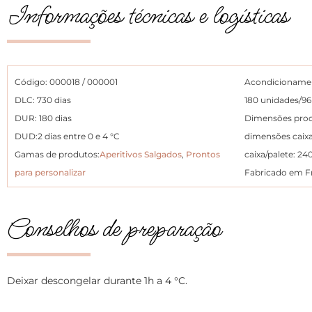
Informações técnicas e logísticas
Código: 000018 / 000001
Acondicioname
DLC: 730 dias
180 unidades/96
DUR: 180 dias
Dimensões prod
DUD:2 dias entre 0 e 4 °C
dimensões caixa
Gamas de produtos:
Aperitivos Salgados
,
Prontos
caixa/palete: 2
para personalizar
Fabricado em F
Conselhos de preparação
Deixar descongelar durante 1h a 4 °C.