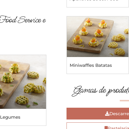
Food Service e
Miniwaffles Batatas
Gamas de produto
Descarre
e Legumes
Pastelari