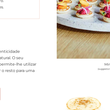
ro.
s.
enticidade
tural. O seu
rmite-lhe utilizar
Min
(suggestio
 o resto para uma