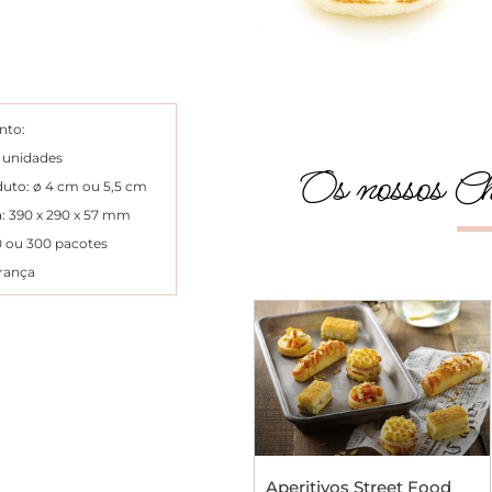
nto:
 unidades
Os nossos Ch
uto: ø 4 cm ou 5,5 cm
: 390 x 290 x 57 mm
40 ou 300 pacotes
rança
Aperitivos Street Food