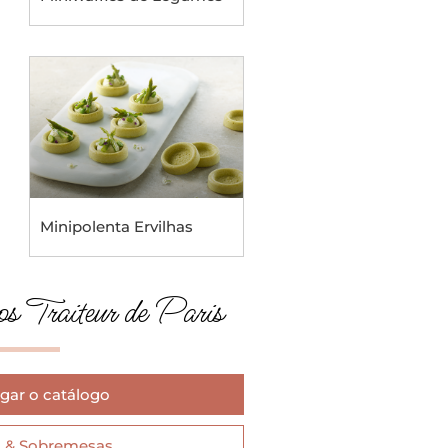
Minipolenta Ervilhas
s Traiteur de Paris
gar o catálogo
a & Sobremesas