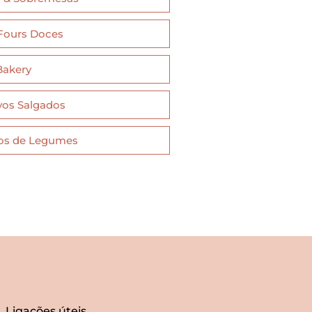
 Fours Doces
Bakery
vos Salgados
os de Legumes
Ligações úteis