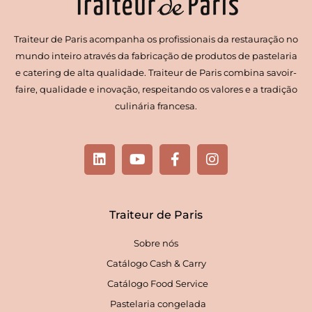
Traiteur de Paris acompanha os profissionais da restauração no
mundo inteiro através da fabricação de produtos de pastelaria
e catering de alta qualidade. Traiteur de Paris combina savoir-
faire, qualidade e inovação, respeitando os valores e a tradição
culinária francesa.
L
Y
F
I
i
o
a
n
n
u
c
s
k
t
e
t
e
u
b
a
Traiteur de Paris
d
b
o
g
i
e
o
r
Sobre nós
n
k
a
-
m
Catálogo Cash & Carry
f
Catálogo Food Service
Pastelaria congelada