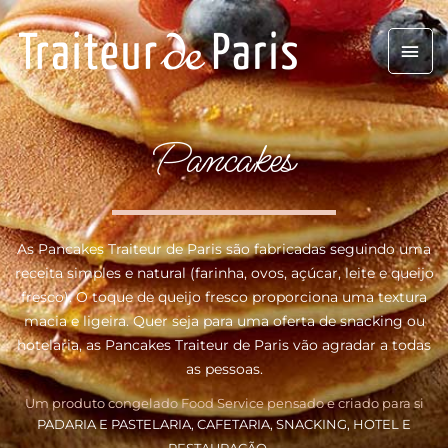
Skip
Mai
to
content
Men
Pancakes
As Pancakes Traiteur de Paris são fabricadas seguindo uma
receita simples e natural (farinha, ovos, açúcar, leite e queijo
fresco). O toque de queijo fresco proporciona uma textura
macia e ligeira. Quer seja para uma oferta de snacking ou
hotelaria, as Pancakes Traiteur de Paris vão agradar a todas
as pessoas.
Um produto congelado Food Service pensado e criado para si
PADARIA E PASTELARIA, CAFETARIA, SNACKING, HOTEL E